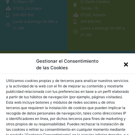
C/ Major 107
C/ Santa Catalina
07620, Llucmajor
Tomás, 75
699 859 900
07200, Felanitx
Lunes a domingo de 08h a
699 859 900
21.30h
Lunes a domingo de 08h a
21.30h
LAVANDERÍA
LAVANDERÍA
Gestionar el Consentimiento
EMANUEL LLUCMAJOR
EMANUEL CAMPOS
de las Cookies
Utilizamos cookies propias y de terceros para analizar nuestros servicios
Ronda de Migjorn, 68
Carretera Campos, Palma
y la actividad de la web con el fin de mejorar su contenido y mostrarte
07620, Llucmajor
Ma-19 sin número
publicidad relacionada con tus preferencias en base a un perfil elaborado
626 645 817
07630, Campos
a partir de tus hábitos de navegación (por ejemplo, páginas visitadas).
Esta web incluye botones y módulos de redes sociales u de otros
Lunes a domingo de 08h a
626 645 817
terceros que requieren la instalación de cookies que pueden implicar la
22h
Lunes a domingo de 08h a
recogida de datos personales de navegación, tales como direcciones IP
21.30h
o identificadores en línea, por dichos terceros para fines de marketing y
otros propios de su responsabilidad. Puedes rechazar la instalación de
las cookies o retirar su consentimiento en cualquier momento mediante
LAVANDERÍA
LAVANDERÍA
la pestaña “Gestionar Consentimiento” en la esquina inferior derecha, o a